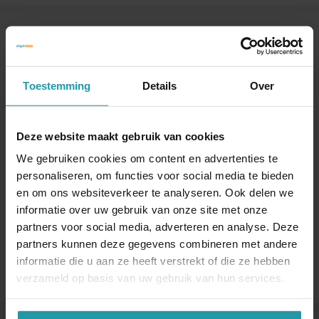
Blijf op de hoogte van het financiële nieuws
Schrijf je hieronder in voor onze maandelijkse
mailing.
Toestemming
Details
Over
Naam
*
Deze website maakt gebruik van cookies
We gebruiken cookies om content en advertenties te
personaliseren, om functies voor social media te bieden
E-mail adres
*
en om ons websiteverkeer te analyseren. Ook delen we
informatie over uw gebruik van onze site met onze
partners voor social media, adverteren en analyse. Deze
partners kunnen deze gegevens combineren met andere
informatie die u aan ze heeft verstrekt of die ze hebben
verzameld op basis van uw gebruik van hun services.