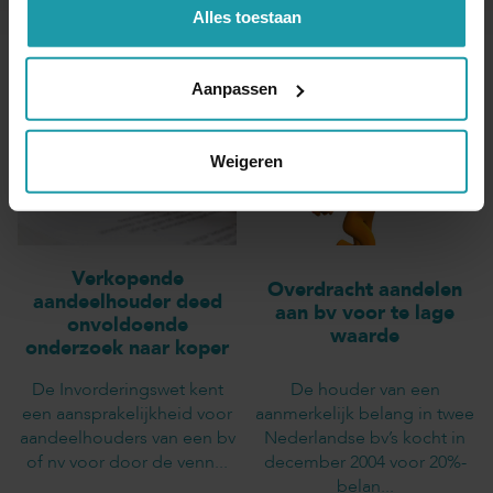
Alles toestaan
Andere interessante artikelen
Aanpassen
Weigeren
Verkopende
Overdracht aandelen
aandeelhouder deed
aan bv voor te lage
onvoldoende
waarde
onderzoek naar koper
De Invorderingswet kent
De houder van een
een aansprakelijkheid voor
aanmerkelijk belang in twee
aandeelhouders van een bv
Nederlandse bv’s kocht in
of nv voor door de venn...
december 2004 voor 20%-
belan...