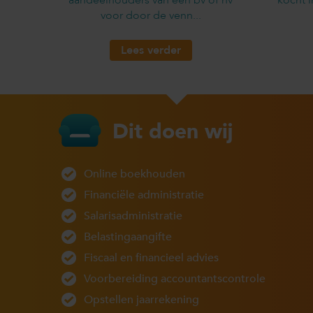
voor door de venn...
Lees verder
Dit doen wij
Online boekhouden
Financiële administratie
Salarisadministratie
Belastingaangifte
Fiscaal en financieel advies
Voorbereiding accountantscontrole
Opstellen jaarrekening