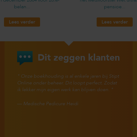
belan...
pensioe...
Lees verder
Lees verder
Dit zeggen klanten
Onze boekhouding is al enkele jaren bij Stipt
Online onder beheer. Dit loopt perfect. Zodat
ik lekker mijn eigen werk kan blijven doen.
—
Medische Pedicure Heidi