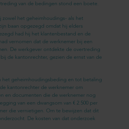
ertreding van de bedingen stond een boete.
 zowel het geheimhoudings- als het
ijn baan opgezegd omdat hij elders
ezegd had hij het klantenbestand en de
r had vernomen dat de werknemer bij een
omen. De werkgever ontdekte de overtreding
ij de kantonrechter, gezien de ernst van de
an het geheimhoudingsbeding en tot betaling
d de kantonrechter de werknemer om
iden en documenten die de werknemer nog
plegging van een dwangsom van € 2.500 per
er die vernietigen. Om te bewijzen dat dit
onderzocht. De kosten van dat onderzoek