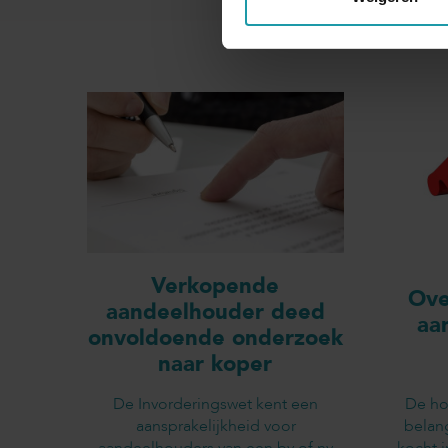
Verkopende
Ove
aandeelhouder deed
aa
onvoldoende onderzoek
naar koper
De Invorderingswet kent een
De ho
aansprakelijkheid voor
belan
aandeelhouders van een bv of nv
kocht 