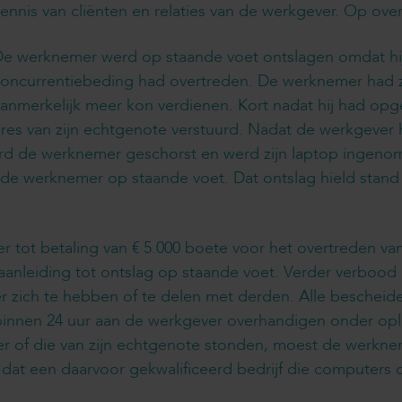
ennis van cliënten en relaties van de werkgever. Op ov
e werknemer werd op staande voet ontslagen omdat hij
oncurrentiebeding had overtreden. De werknemer had z
anmerkelijk meer kon verdienen. Kort nadat hij had opg
adres van zijn echtgenote verstuurd. Nadat de werkgeve
werd de werknemer geschorst en werd zijn laptop ingen
 werknemer op staande voet. Dat ontslag hield stand b
 tot betaling van € 5.000 boete voor het overtreden v
aanleiding tot ontslag op staande voet. Verder verboo
r zich te hebben of te delen met derden. Alle besche
j binnen 24 uur aan de werkgever overhandigen onder o
r of die van zijn echtgenote stonden, moest de werknem
at een daarvoor gekwalificeerd bedrijf die computers 