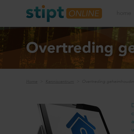
home
Overtreding g
Home
Kenniscentrum
Overtreding geheimhoudi
c
a
u