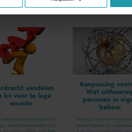
Andere interessante artikelen
Aanpassing voors
rdracht aandelen
Wet uitfaserin
n bv voor te lage
pensioen in eig
waarde
beheer
uder van een aanmerkelijk
Net voor het moment waa
g in twee Nederlandse bv’s
Eerste Kamer zou stemme
in december 2004 voor 20%-
het wetsvoorstel Wet uitfa