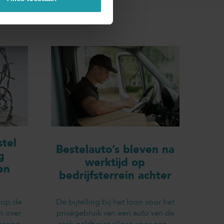
tel
Bestelauto’s bleven na
g
werktijd op
en
bedrijfsterrein achter
rop de
De bijtelling bij het loon voor het
n over
privégebruik van een auto van de
sering
zaak geldt niet alleen voor een...