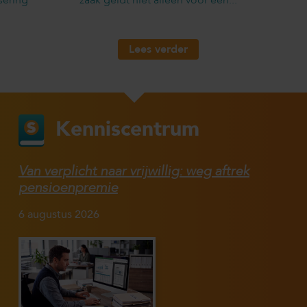
Lees verder
Kenniscentrum
Van verplicht naar vrijwillig: weg aftrek
pensioenpremie
6 augustus 2026