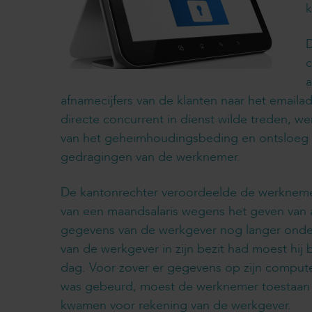
k
D
c
a
afnamecijfers van de klanten naar het email
directe concurrent in dienst wilde treden, 
van het geheimhoudingsbeding en ontsloeg de
gedragingen van de werknemer.
De kantonrechter veroordeelde de werknemer
van een maandsalaris wegens het geven van 
gegevens van de werkgever nog langer onde
van de werkgever in zijn bezit had moest hi
dag. Voor zover er gegevens op zijn compute
was gebeurd, moest de werknemer toestaan d
kwamen voor rekening van de werkgever.