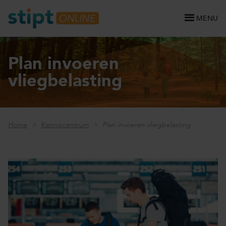
MENU
Plan invoeren
vliegbelasting
Home
Kenniscentrum
Plan invoeren vliegbelasting