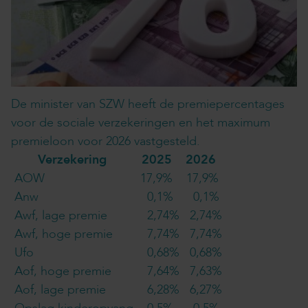
De minister van SZW heeft de premiepercentages
voor de sociale verzekeringen en het maximum
premieloon voor 2026 vastgesteld.
Verzekering
2025
2026
AOW
17,9%
17,9%
Anw
0,1%
0,1%
Awf, lage premie
2,74%
2,74%
Awf, hoge premie
7,74%
7,74%
Ufo
0,68%
0,68%
Aof, hoge premie
7,64%
7,63%
Aof, lage premie
6,28%
6,27%