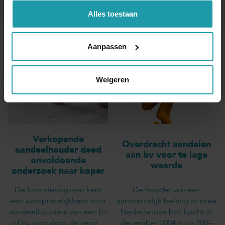
Alles toestaan
Andere interessante artikelen
Aanpassen
Weigeren
Verkopende
Overdracht aandelen
aandeelhouder deed
aan bv voor te lage
onvoldoende
waarde
onderzoek naar koper
De Invorderingswet kent
De houder van een
een aansprakelijkheid voor
aanmerkelijk belang in twee
aandeelhouders van een bv
Nederlandse bv’s kocht in
of nv voor door de venn...
december 2004 voor 20%-