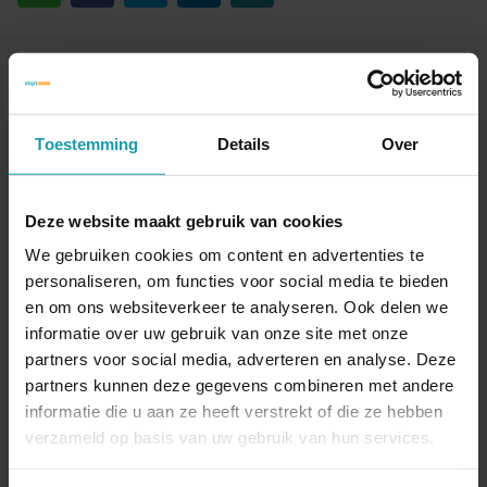
Blijf op de hoogte van het financiële nieuws
Schrijf je hieronder in voor onze maandelijkse
Toestemming
Details
Over
mailing.
Naam
*
Deze website maakt gebruik van cookies
We gebruiken cookies om content en advertenties te
personaliseren, om functies voor social media te bieden
E-mail adres
*
en om ons websiteverkeer te analyseren. Ook delen we
informatie over uw gebruik van onze site met onze
partners voor social media, adverteren en analyse. Deze
partners kunnen deze gegevens combineren met andere
informatie die u aan ze heeft verstrekt of die ze hebben
verzameld op basis van uw gebruik van hun services.