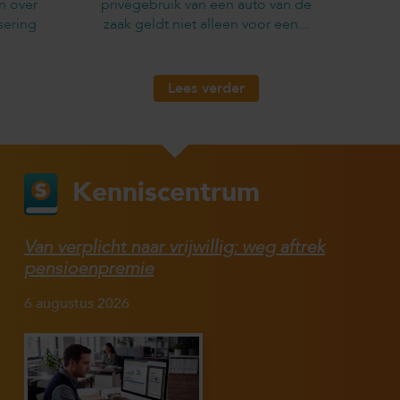
n over
privégebruik van een auto van de
sering
zaak geldt niet alleen voor een...
Lees verder
Kenniscentrum
Van verplicht naar vrijwillig: weg aftrek
pensioenpremie
6 augustus 2026