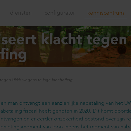
diensten
configurator
kenniscentrum
iseert klacht teg
fing
t tegen UWV wegens te lage loonheffing
en man ontvangt een aanzienlijke nabetaling van het 
abetaling fiscaal heeft genoten in 2020. Dit komt doordat
ntvangen en er eerder onzekerheid bestond over zijn re
enietingsmoment van loon ineens het moment van nabeta