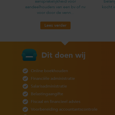
aansprakelijkheid voor
belan
aandeelhouders van een bv of nv
kocht 
voor door de venn...
Lees verder
Dit doen wij
Online boekhouden
Financiële administratie
Salarisadministratie
Belastingaangifte
Fiscaal en financieel advies
Voorbereiding accountantscontrole