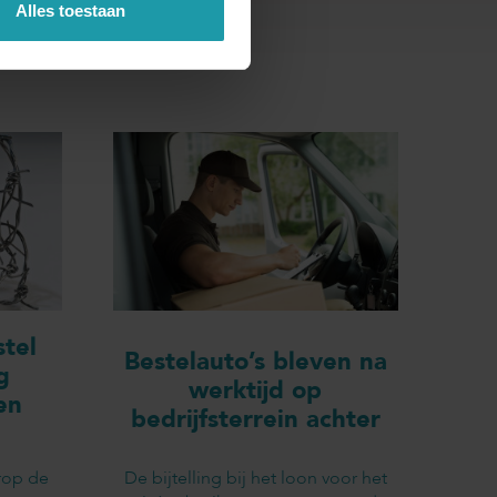
Alles toestaan
tel
Bestelauto’s bleven na
g
werktijd op
en
bedrijfsterrein achter
rop de
De bijtelling bij het loon voor het