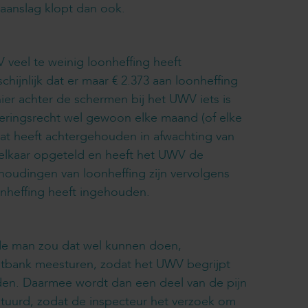
aanslag klopt dan ook.
veel te weinig loonheffing heeft
ijnlijk dat er maar € 2.373 aan loonheffing
er achter de schermen bij het UWV iets is
keringsrecht wel gewoon elke maand (of elke
aat heeft achtergehouden in afwachting van
 elkaar opgeteld en heeft het UWV de
oudingen van loonheffing zijn vervolgens
onheffing heeft ingehouden.
 de man zou dat wel kunnen doen,
echtbank meesturen, zodat het UWV begrijpt
iden. Daarmee wordt dan een deel van de pijn
stuurd, zodat de inspecteur het verzoek om