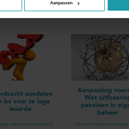
Aanpassen
Andere interessante artikelen
Aanpassing voors
rdracht aandelen
Wet uitfaserin
n bv voor te lage
pensioen in eig
waarde
beheer
uder van een aanmerkelijk
Net voor het moment waa