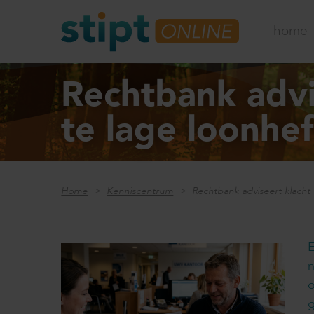
home
Rechtbank adv
te lage loonhef
Home
Kenniscentrum
Rechtbank adviseert klach
E
n
o
g