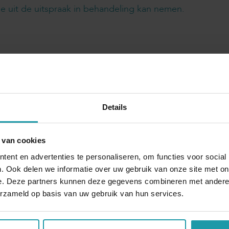
e uit de uitspraak in behandeling kan nemen.
Details
Blijf op de hoogte van het financiële nieuw
Schrijf je hieronder in voor onze maandelijkse mailing.
 van cookies
ent en advertenties te personaliseren, om functies voor social
*
E-mail adres
*
. Ook delen we informatie over uw gebruik van onze site met on
e. Deze partners kunnen deze gegevens combineren met andere i
erzameld op basis van uw gebruik van hun services.