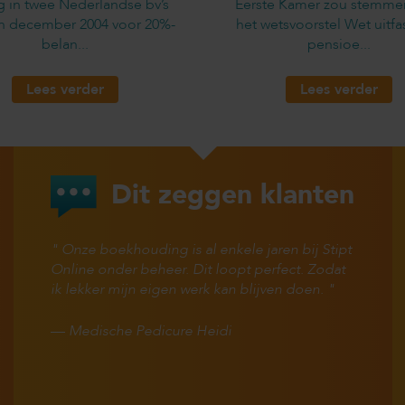
g in twee Nederlandse bv’s
Eerste Kamer zou stemme
in december 2004 voor 20%-
het wetsvoorstel Wet uitfa
belan...
pensioe...
Lees verder
Lees verder
Dit zeggen klanten
Onze boekhouding is al enkele jaren bij Stipt
Online onder beheer. Dit loopt perfect. Zodat
ik lekker mijn eigen werk kan blijven doen.
—
Medische Pedicure Heidi