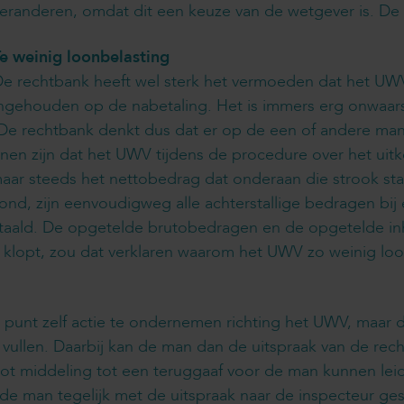
eranderen, omdat dit een keuze van de wetgever is. De 
e weinig loonbelasting
e rechtbank heeft wel sterk het vermoeden dat het UWV 
ngehouden op de nabetaling. Het is immers erg onwaarsch
De rechtbank denkt dus dat er op de een of andere mani
nen zijn dat het UWV tijdens de procedure over het uit
maar steeds het nettobedrag dat onderaan die strook st
nd, zijn eenvoudigweg alle achterstallige bedragen bij
aald. De opgetelde brutobedragen en de opgetelde inh
 klopt, zou dat verklaren waarom het UWV zo weinig lo
t punt zelf actie te ondernemen richting het UWV, maar
e vullen. Daarbij kan de man dan de uitspraak van de r
 tot middeling tot een teruggaaf voor de man kunnen le
 de man tegelijk met de uitspraak naar de inspecteur ge