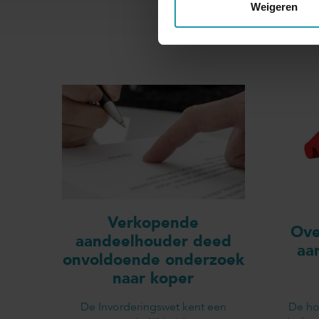
Weigeren
Verkopende
Ove
aandeelhouder deed
aa
onvoldoende onderzoek
naar koper
De Invorderingswet kent een
De ho