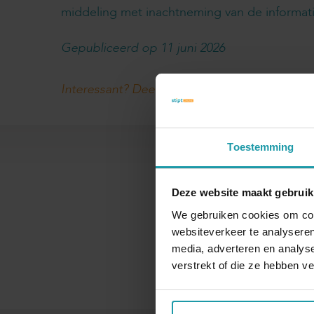
middeling met inachtneming van de informati
Gepubliceerd op 11 juni 2026
Interessant? Deel dit artikel
Toestemming
Deze website maakt gebruik
We gebruiken cookies om cont
Naam
websiteverkeer te analyseren
media, adverteren en analys
verstrekt of die ze hebben v