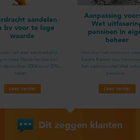
Aanpassing voors
rdracht aandelen
Wet uitfaserin
n bv voor te lage
pensioen in eig
waarde
beheer
uder van een aanmerkelijk
Net voor het moment waa
g in twee Nederlandse bv’s
Eerste Kamer zou stemme
in december 2004 voor 20%-
het wetsvoorstel Wet uitfa
belan...
pensioe...
Lees verder
Lees verder
Dit zeggen klanten