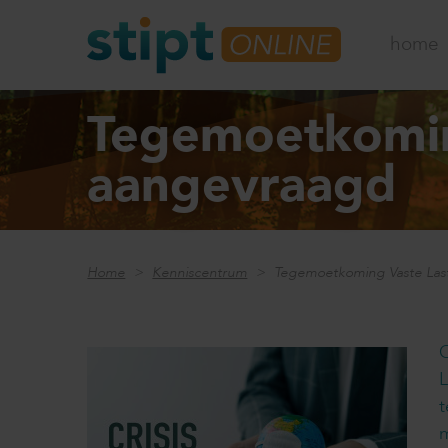
home
Tegemoetkomin
aangevraagd
Home
Kenniscentrum
Tegemoetkoming Vaste Las
L
t
m