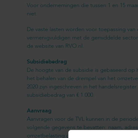
Voor ondernemingen die tussen 1 en 15 maart 
niet.
De vaste lasten worden voor toepassing van 
vermenigvuldigen met de gemiddelde sectoraf
de website van RVO.nl.
Subsidiebedrag
De hoogte van de subsidie is gebaseerd op he
het behalen van de drempel van het omzetve
2020 zijn ingeschreven in het handelsregister
subsidiebedrag van € 1.000.
Aanvraag
Aanvragen voor de TVL kunnen in de periode 
volgende gegevens te bevatten: naam, adre
omzetbelasting of van andere bewijsstukken