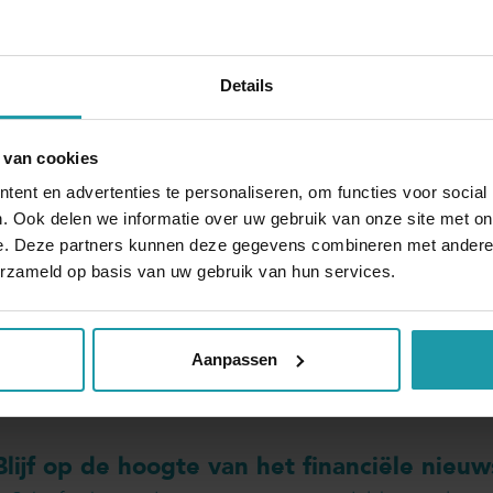
80% van het subsidiebedrag.
Details
ken om vaststelling van de subsidie via het daarvoor be
 van cookies
L is verplicht zijn administratie zodanig te voeren en t
ent en advertenties te personaliseren, om functies voor social
 wijze blijkt dat hij aan de eisen heeft voldaan.
. Ook delen we informatie over uw gebruik van onze site met on
e. Deze partners kunnen deze gegevens combineren met andere i
erzameld op basis van uw gebruik van hun services.
Aanpassen
Blijf op de hoogte van het financiële nieuw