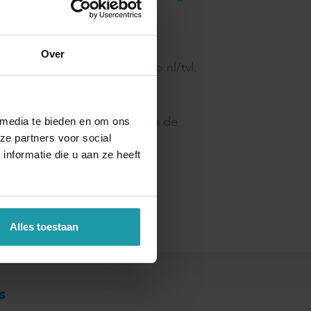
Over
stemde formulier op www.rvo.nl/tvl.
e bewaren dat tot tien jaar na de
 media te bieden en om ons
ze partners voor social
nformatie die u aan ze heeft
Alles toestaan
s