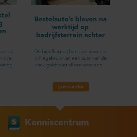
tel
Bestelauto’s bleven na
g
werktijd op
en
bedrijfsterrein achter
rop de
De bijtelling bij het loon voor het
n over
privégebruik van een auto van de
sering
zaak geldt niet alleen voor een...
Lees verder
Kenniscentrum