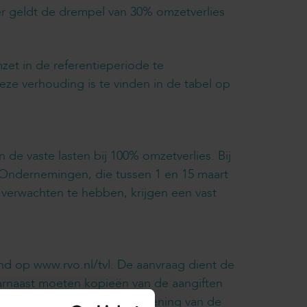
ter geldt de drempel van 30% omzetverlies
et in de referentieperiode te
ze verhouding is te vinden in de tabel op
de vaste lasten bij 100% omzetverlies. Bij
 Ondernemingen, die tussen 1 en 15 maart
n verwachten te hebben, krijgen een vast
nd op www.rvo.nl/tvl. De aanvraag dient de
rnaast moeten kopieën van de aangiften
orden aangeleverd. Na verlening van de