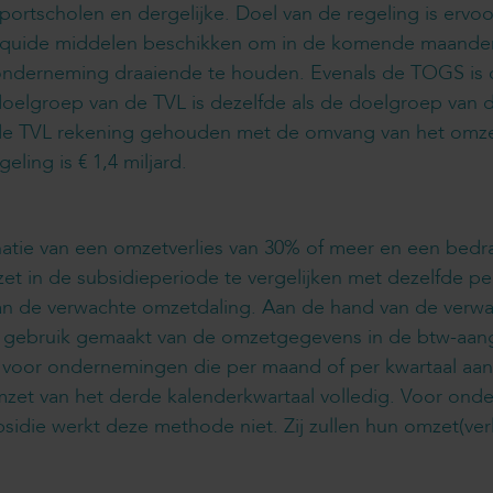
portscholen en dergelijke. Doel van de regeling is ervo
iquide middelen beschikken om in de komende maanden 
nderneming draaiende te houden. Evenals de TOGS is de
oelgroep van de TVL is dezelfde als de doelgroep van
e TVL rekening gehouden met de omvang van het omzetv
ling is € 1,4 miljard.
tie van een omzetverlies van 30% of meer en een bedrag
t in de subsidieperiode te vergelijken met dezelfde p
van de verwachte omzetdaling. Aan de hand van de verw
t gebruik gemaakt van de omzetgegevens in de btw-aang
dt voor ondernemingen die per maand of per kwartaal aa
omzet van het derde kalenderkwartaal volledig. Voor on
sidie werkt deze methode niet. Zij zullen hun omzet(ve