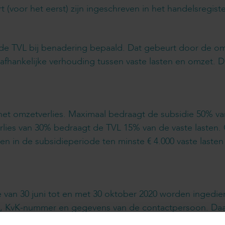
(voor het eerst) zijn ingeschreven in het handelsregis
de TVL bij benadering bepaald. Dat gebeurt door de omz
hankelijke verhouding tussen vaste lasten en omzet. De
t omzetverlies. Maximaal bedraagt de subsidie 50% van 
rlies van 30% bedraagt de TVL 15% van de vaste lasten.
 en in de subsidieperiode ten minste € 4.000 vaste laste
van 30 juni tot en met 30 oktober 2020 worden ingedie
s, KvK-nummer en gegevens van de contactpersoon. Daa
 uit de boekhouding met de omzetgegevens over 2019 w