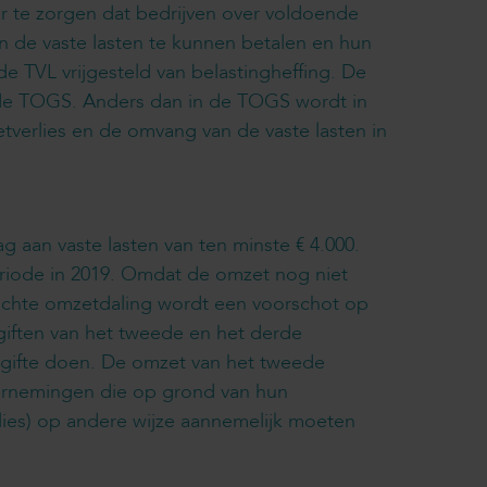
or te zorgen dat bedrijven over voldoende
de vaste lasten te kunnen betalen en hun
 TVL vrijgesteld van belastingheffing. De
 de TOGS. Anders dan in de TOGS wordt in
erlies en de omvang van de vaste lasten in
 aan vaste lasten van ten minste € 4.000.
eriode in 2019. Omdat de omzet nog niet
achte omzetdaling wordt een voorschot op
iften van het tweede en het derde
ngifte doen. De omzet van het tweede
dernemingen die op grond van hun
rlies) op andere wijze aannemelijk moeten