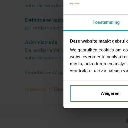
subsidie wordt een voorschot verstrekt van 
Definitieve vaststelling
Toestemming
De ondernemer moet voor 1 april 2021 verzoe
Deze website maakt gebruik
Administratie
De ondernemer die subsidie ontvangt uit de TV
We gebruiken cookies om cont
subsidieverlening op duidelijke en eenvoudige
websiteverkeer te analyseren
media, adverteren en analys
verstrekt of die ze hebben v
Gepubliceerd op 1 juli 2020
Interessant? Deel dit artikel
Weigeren