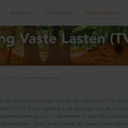
diensten
configurator
kenniscentrum
g Vaste Lasten (T
ten (TVL) kan worden aangevraagd
Onderdeel van het zogenaamde Noodpakket 2.0 is de s
asten (TVL). Deze regeling is de opvolger van de in 
egemoetkoming voor ondernemers in getroffen sectoren
kb-bedrijven. Deze groep omvat de zwaarst getroffen s