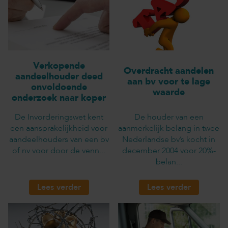
Verkopende
Overdracht aandelen
aandeelhouder deed
aan bv voor te lage
onvoldoende
waarde
onderzoek naar koper
De Invorderingswet kent
De houder van een
een aansprakelijkheid voor
aanmerkelijk belang in twee
aandeelhouders van een bv
Nederlandse bv’s kocht in
of nv voor door de venn...
december 2004 voor 20%-
belan...
Lees verder
Lees verder