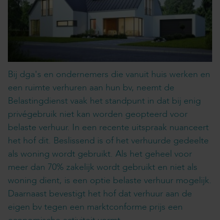
Bij dga's en ondernemers die vanuit huis werken en
een ruimte verhuren aan hun bv, neemt de
Belastingdienst vaak het standpunt in dat bij enig
privégebruik niet kan worden geopteerd voor
belaste verhuur. In een recente uitspraak nuanceert
het hof dit. Beslissend is of het verhuurde gedeelte
als woning wordt gebruikt. Als het geheel voor
meer dan 70% zakelijk wordt gebruikt en niet als
woning dient, is een optie belaste verhuur mogelijk.
Daarnaast bevestigt het hof dat verhuur aan de
eigen bv tegen een marktconforme prijs een