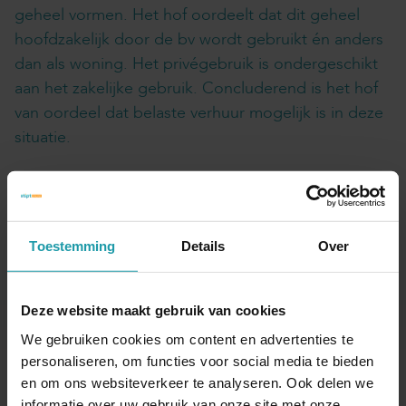
geheel vormen. Het hof oordeelt dat dit geheel
hoofdzakelijk door de bv wordt gebruikt én anders
dan als woning. Het privégebruik is ondergeschikt
aan het zakelijke gebruik. Concluderend is het hof
van oordeel dat belaste verhuur mogelijk is in deze
situatie.
Gepubliceerd op 5 februari 2026
Interessant? Deel dit artikel
Toestemming
Details
Over
Deze website maakt gebruik van cookies
We gebruiken cookies om content en advertenties te
Blijf op de hoogte van het financiële nieuws
personaliseren, om functies voor social media te bieden
Schrijf je hieronder in voor onze maandelijkse
en om ons websiteverkeer te analyseren. Ook delen we
mailing.
informatie over uw gebruik van onze site met onze