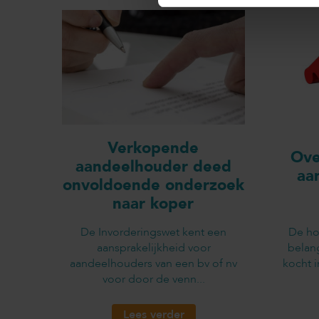
Verkopende
Ove
aandeelhouder deed
aa
onvoldoende onderzoek
naar koper
De Invorderingswet kent een
De ho
aansprakelijkheid voor
belan
aandeelhouders van een bv of nv
kocht 
voor door de venn...
Lees verder