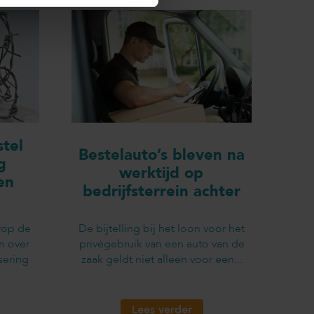
tel
Bestelauto’s bleven na
g
werktijd op
en
bedrijfsterrein achter
rop de
De bijtelling bij het loon voor het
n over
privégebruik van een auto van de
sering
zaak geldt niet alleen voor een...
Lees verder