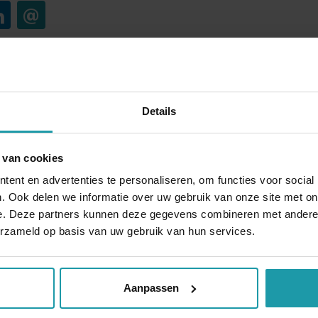
Blijf op de hoogte van het financiële nieuw
Details
Schrijf je hieronder in voor onze maandelijkse mailing.
*
E-mail adres
*
 van cookies
ent en advertenties te personaliseren, om functies voor social
. Ook delen we informatie over uw gebruik van onze site met on
e. Deze partners kunnen deze gegevens combineren met andere i
erzameld op basis van uw gebruik van hun services.
Andere interessante artikelen
Aanpassen