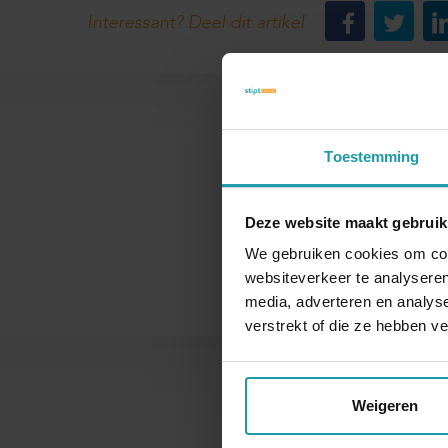
Interessant? Deel dit artikel
Toestemming
Naam
Deze website maakt gebruik
We gebruiken cookies om cont
websiteverkeer te analyseren
media, adverteren en analys
verstrekt of die ze hebben v
Weigeren