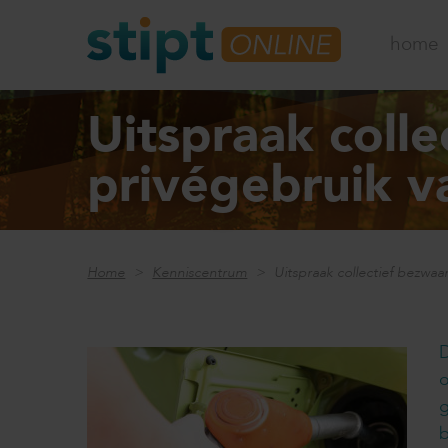
home
Uitspraak coll
privégebruik v
Home
Kenniscentrum
Uitspraak collectief bezwaa
D
o
g
b