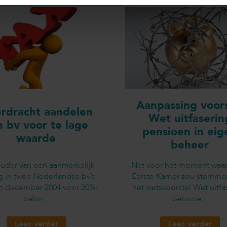
Aanpassing voors
rdracht aandelen
Wet uitfaserin
n bv voor te lage
pensioen in eig
waarde
beheer
uder van een aanmerkelijk
Net voor het moment waa
g in twee Nederlandse bv’s
Eerste Kamer zou stemme
in december 2004 voor 20%-
het wetsvoorstel Wet uitfa
belan...
pensioe...
Lees verder
Lees verder