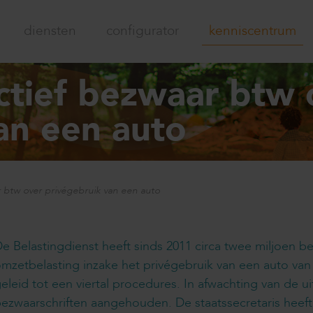
diensten
configurator
kenniscentrum
ectief bezwaar btw 
an een auto
r btw over privégebruik van een auto
e Belastingdienst heeft sinds 2011 circa twee miljoen 
mzetbelasting inzake het privégebruik van een auto va
eleid tot een viertal procedures. In afwachting van de 
ezwaarschriften aangehouden. De staatssecretaris heef