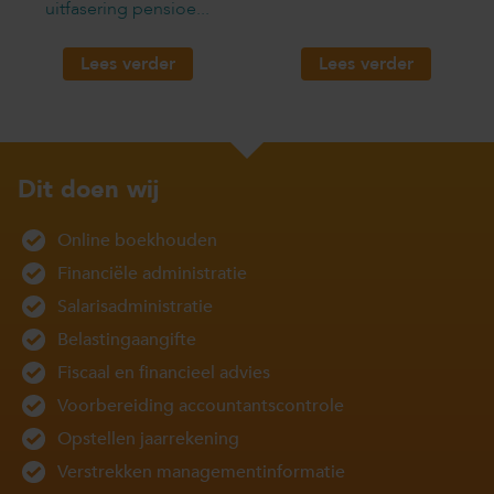
uitfasering pensioe...
Lees verder
Lees verder
Dit doen wij
Online boekhouden
Financiële administratie
Salarisadministratie
Belastingaangifte
Fiscaal en financieel advies
Voorbereiding accountantscontrole
Opstellen jaarrekening
Verstrekken managementinformatie