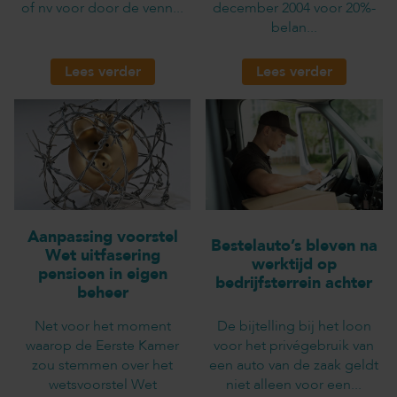
of nv voor door de venn...
december 2004 voor 20%-
belan...
Lees verder
Lees verder
Aanpassing voorstel
Bestelauto’s bleven na
Wet uitfasering
werktijd op
pensioen in eigen
bedrijfsterrein achter
beheer
Net voor het moment
De bijtelling bij het loon
waarop de Eerste Kamer
voor het privégebruik van
zou stemmen over het
een auto van de zaak geldt
wetsvoorstel Wet
niet alleen voor een...