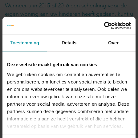
Wanneer u in 2015 of 2016 een schenking voor de
eigen woning aan uw kinderen heeft gedaan, kunt u
deze schenking belastingvrij aanvullen. De
vrijgestelde aanvulling is maximaal € 47.764,
ongeacht of de verhoogde vrijstelling in 2015 of
Toestemming
Details
Over
2016 volledig is benut.
Een belastingvrije aanvullende schenking is niet
Deze website maakt gebruik van cookies
mogelijk als in de jaren 2010 tot 2015 een beroep is
We gebruiken cookies om content en advertenties te
gedaan op de verhoogde vrijstelling eigen woning.
personaliseren, om functies voor social media te bieden
Dat geldt ook als de vrijstelling destijds niet
en om ons websiteverkeer te analyseren. Ook delen we
volledig is benut.
informatie over uw gebruik van onze site met onze
partners voor social media, adverteren en analyse. Deze
Gepubliceerd op 14 november 2019
partners kunnen deze gegevens combineren met andere
informatie die u aan ze heeft verstrekt of die ze hebben
Interessant? Deel dit artikel
verzameld op basis van uw gebruik van hun services.