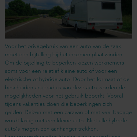
Voor het privégebruik van een auto van de zaak
moet een bijtelling bij het inkomen plaatsvinden.
Om de bijtelling te beperken kiezen werknemers
soms voor een relatief kleine auto of voor een
elektrische of hybride auto. Door het formaat of de
bescheiden actieradius van deze auto worden de
mogelijkheden voor het gebruik beperkt. Vooral
tijdens vakanties doen die beperkingen zich
gelden. Reizen met een caravan of met veel bagage
wordt lastig met een kleine auto. Niet alle hybride
auto's mogen een aanhanger trekken.