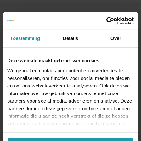
Blijf op de hoogte van het financiële nieuws
Schrijf je hieronder in voor onze maandelijkse
mailing.
Toestemming
Details
Over
Naam
*
Deze website maakt gebruik van cookies
We gebruiken cookies om content en advertenties te
personaliseren, om functies voor social media te bieden
E-mail adres
*
en om ons websiteverkeer te analyseren. Ook delen we
informatie over uw gebruik van onze site met onze
partners voor social media, adverteren en analyse. Deze
partners kunnen deze gegevens combineren met andere
informatie die u aan ze heeft verstrekt of die ze hebben
verzameld op basis van uw gebruik van hun services.