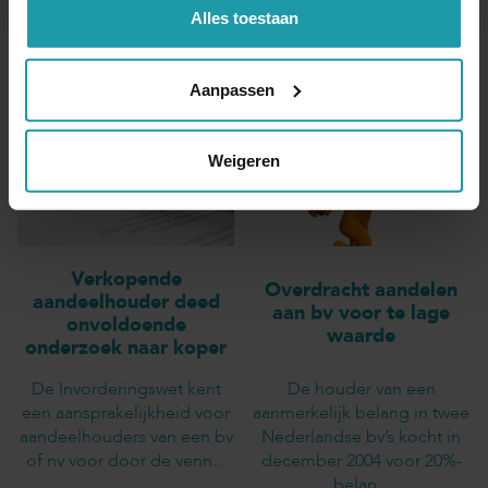
Alles toestaan
Andere interessante artikelen
Aanpassen
Weigeren
Verkopende
Overdracht aandelen
aandeelhouder deed
aan bv voor te lage
onvoldoende
waarde
onderzoek naar koper
De Invorderingswet kent
De houder van een
een aansprakelijkheid voor
aanmerkelijk belang in twee
aandeelhouders van een bv
Nederlandse bv’s kocht in
of nv voor door de venn...
december 2004 voor 20%-
belan...