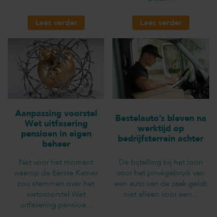
Lees verder
Lees verder
Aanpassing voorstel
Bestelauto’s bleven na
Wet uitfasering
werktijd op
pensioen in eigen
bedrijfsterrein achter
beheer
Net voor het moment
De bijtelling bij het loon
waarop de Eerste Kamer
voor het privégebruik van
zou stemmen over het
een auto van de zaak geldt
wetsvoorstel Wet
niet alleen voor een...
uitfasering pensioe...