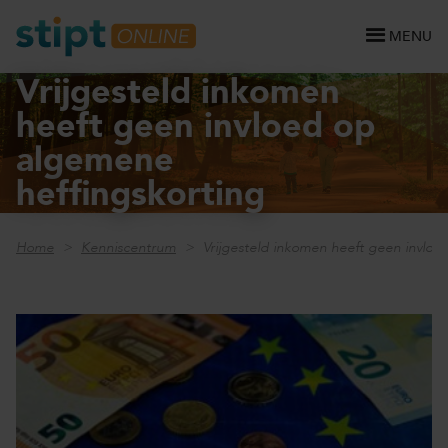
MENU
Vrijgesteld inkomen
heeft geen invloed op
algemene
heffingskorting
Home
Kenniscentrum
Vrijgesteld inkomen heeft geen invloe