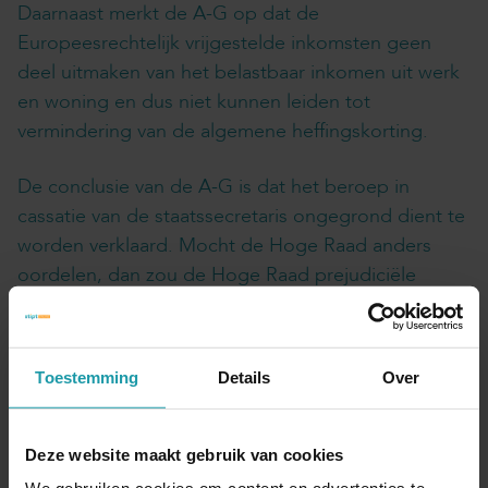
Daarnaast merkt de A-G op dat de
Europeesrechtelijk vrijgestelde inkomsten geen
deel uitmaken van het belastbaar inkomen uit werk
en woning en dus niet kunnen leiden tot
vermindering van de algemene heffingskorting.
De conclusie van de A-G is dat het beroep in
cassatie van de staatssecretaris ongegrond dient te
worden verklaard. Mocht de Hoge Raad anders
oordelen, dan zou de Hoge Raad prejudiciële
vragen aan het Hof van Justitie EU moeten stellen.
Gepubliceerd op 28 maart 2019
Toestemming
Details
Over
Interessant? Deel dit artikel
Deze website maakt gebruik van cookies