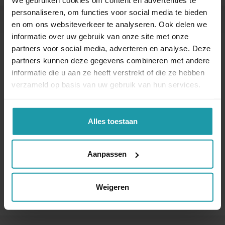
We gebruiken cookies om content en advertenties te
personaliseren, om functies voor social media te bieden
en om ons websiteverkeer te analyseren. Ook delen we
Blijf op de hoogte van het financiële nieuws
informatie over uw gebruik van onze site met onze
Schrijf je hieronder in voor onze maandelijkse
partners voor social media, adverteren en analyse. Deze
mailing.
partners kunnen deze gegevens combineren met andere
informatie die u aan ze heeft verstrekt of die ze hebben
verzameld op basis van uw gebruik van hun services.
Naam
*
Alles toestaan
E-mail adres
*
Aanpassen
Weigeren