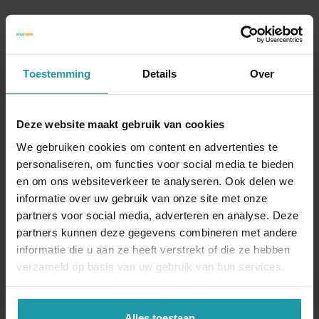
Blijf op de hoogte van het financiële nieuws
Schrijf je hieronder in voor onze maandelijkse
mailing.
Toestemming
Details
Over
Naam
*
Deze website maakt gebruik van cookies
We gebruiken cookies om content en advertenties te
E-mail adres
*
personaliseren, om functies voor social media te bieden
en om ons websiteverkeer te analyseren. Ook delen we
informatie over uw gebruik van onze site met onze
partners voor social media, adverteren en analyse. Deze
partners kunnen deze gegevens combineren met andere
informatie die u aan ze heeft verstrekt of die ze hebben
verzameld op basis van uw gebruik van hun services.
Alles toestaan