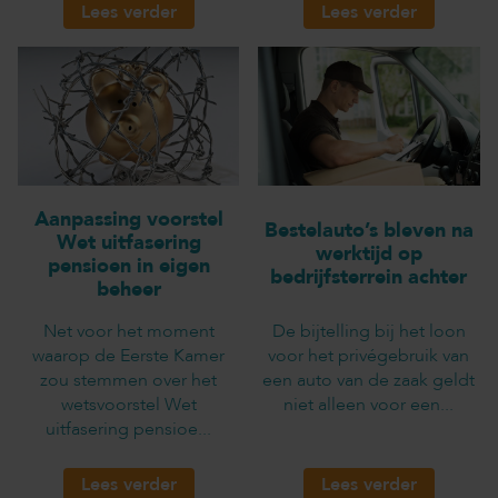
Lees verder
Lees verder
Aanpassing voorstel
Bestelauto’s bleven na
Wet uitfasering
werktijd op
pensioen in eigen
bedrijfsterrein achter
beheer
Net voor het moment
De bijtelling bij het loon
waarop de Eerste Kamer
voor het privégebruik van
zou stemmen over het
een auto van de zaak geldt
wetsvoorstel Wet
niet alleen voor een...
uitfasering pensioe...
Lees verder
Lees verder