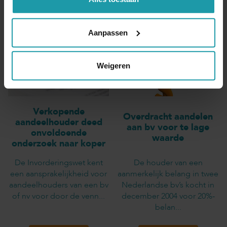
Andere interessante artikelen
Aanpassen
Weigeren
Verkopende
Overdracht aandelen
aandeelhouder deed
aan bv voor te lage
onvoldoende
waarde
onderzoek naar koper
De Invorderingswet kent
De houder van een
een aansprakelijkheid voor
aanmerkelijk belang in twee
aandeelhouders van een bv
Nederlandse bv’s kocht in
of nv voor door de venn...
december 2004 voor 20%-
belan...