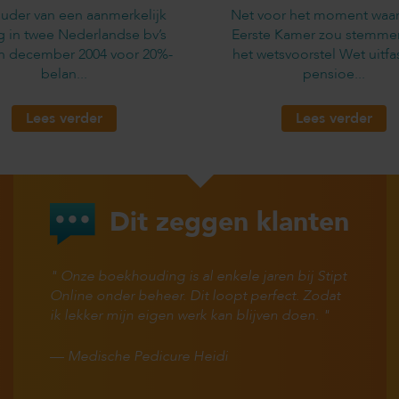
uder van een aanmerkelijk
Net voor het moment waa
g in twee Nederlandse bv’s
Eerste Kamer zou stemme
in december 2004 voor 20%-
het wetsvoorstel Wet uitfa
belan...
pensioe...
Lees verder
Lees verder
Dit zeggen klanten
Onze boekhouding is al enkele jaren bij Stipt
Online onder beheer. Dit loopt perfect. Zodat
ik lekker mijn eigen werk kan blijven doen.
—
Medische Pedicure Heidi