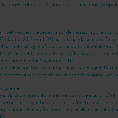
elasting wordt door de voorgestelde maatregelen op de
 moet worden toegepast alsof de maatschappijen van de
 25 oktober 2017 om 11.00 uur bestaande situaties. De in
eel dat betrekking heeft op de periode voor 25 oktober 
7. Alleen het laatste deel is niet aftrekbaar voor zover
op de periode vóór 25 oktober 2017.
winstdrainage kent twee tegenbewijsregelingen. Deze ge
or omzetting van de vordering in aandelenkapitaal kan
ingsrente
ge deelnemingsrente moet worden toegepast alsof de m
beperking in de tijd. De rente is niet aftrekbaar voor zo
 in beginsel niet-aftrekbare rente is alleen niet aftrek
017.