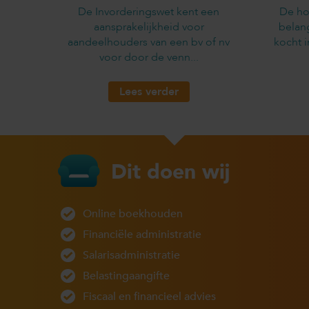
De Invorderingswet kent een
De ho
aansprakelijkheid voor
belan
aandeelhouders van een bv of nv
kocht 
voor door de venn...
Lees verder
Dit doen wij
Online boekhouden
Financiële administratie
Salarisadministratie
Belastingaangifte
Fiscaal en financieel advies