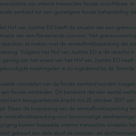
onsolidatie zijn interne transacties fiscaal onzichtbaar. 
iscale eenheid tot een gunstigere fiscale behandeling da
et Hof van Justitie EU heeft de situatie van een grens
ituatie van een Nederlands concern. Het grensoversch
g daardoor te maken met de renteaftrekbeperking die wi
assing. Volgens het Hof van Justitie EU is dit verschil 
ls gevolg van het arrest van het Hof van Justitie EU heef
gekondigde maatregelen is nu ingediend bij de Tweede
epaalde voordelen van de fiscale eenheid worden toege
an fiscale eenheden. Dit betekent dat een aantal wett
rstel kent terugwerkende kracht tot 25 oktober 2017 om 1
gd. Naast de toepassing van de renteaftrekbeperking t
de renteaftrekbeperking voor bovenmatige deelnemingsren
jziging komen bepaalde interne transacties ondanks het
inst gebeurt ten dele alsof de moeder- en dochtermaatsch