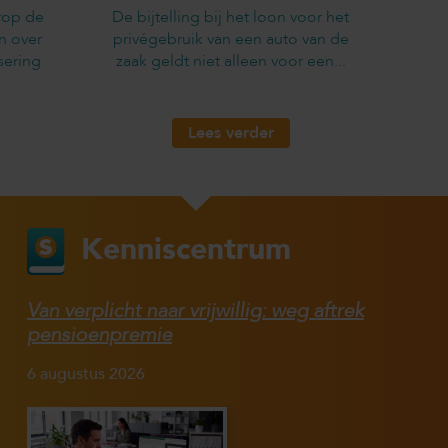
rop de
De bijtelling bij het loon voor het
n over
privégebruik van een auto van de
sering
zaak geldt niet alleen voor een...
Lees verder
Kenniscentrum
Van verplicht naar vrijwillig: weg aftrek
pensioenpremie
6 augustus 2026