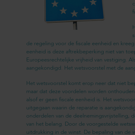
c
f
H
s
de regeling voor de fiscale eenheid en kree
eenheid is deze aftrekbeperking niet van toep
Europeesrechtelijke vrijheid van vestiging. A
aangekondigd. Het wetsvoorstel met de aan
Het wetsvoorstel komt erop neer dat niet b
maar dat deze voordelen worden onthouden a
alsof er geen fiscale eenheid is. Het wetsvoo
uitgegaan waarin de reparatie is aangekondi
onderdelen van de deelnemingsvrijstelling, 
van het belang. Door de voorgestelde wetswi
uitdrukking in de winst. De bepaling van de w