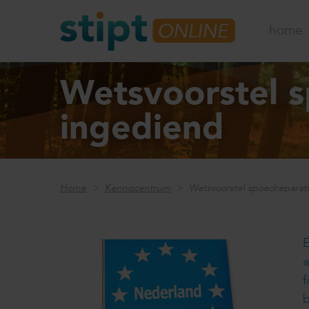
home
Wetsvoorstel s
ingediend
Home
Kenniscentrum
Wetsvoorstel spoedreparati
E
f
b