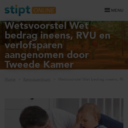
MENU
Wetsvoorstel Wet
bedrag ineens, RVU en
verlofsparen
aangenomen door
Tweede Kamer
Home
Kenniscentrum
Wetsvoorstel Wet bedrag ineens, RV