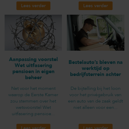
Lees verder
Lees verder
Aanpassing voorstel
Bestelauto’s bleven na
Wet uitfasering
werktijd op
pensioen in eigen
bedrijfsterrein achter
beheer
Net voor het moment
De bijtelling bij het loon
waarop de Eerste Kamer
voor het privégebruik van
zou stemmen over het
een auto van de zaak geldt
wetsvoorstel Wet
niet alleen voor een...
uitfasering pensioe...
Lees verder
Lees verder