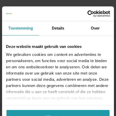
Blijf op de hoogte van het financiële nieuws
Schrijf je hieronder in voor onze maandelijkse
mailing.
Toestemming
Details
Over
Naam
*
Deze website maakt gebruik van cookies
We gebruiken cookies om content en advertenties te
E-mail adres
*
personaliseren, om functies voor social media te bieden
en om ons websiteverkeer te analyseren. Ook delen we
informatie over uw gebruik van onze site met onze
partners voor social media, adverteren en analyse. Deze
partners kunnen deze gegevens combineren met andere
informatie die u aan ze heeft verstrekt of die ze hebben
verzameld op basis van uw gebruik van hun services.